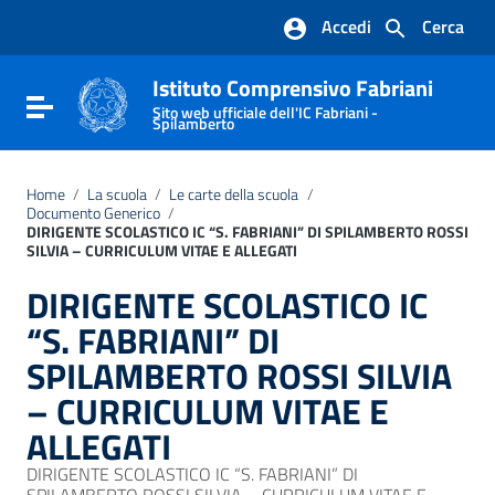
Vai ai contenuti
Accedi
Cerca
Vai al menu di navigazione
Vai al footer
Istituto Comprensivo Fabriani
Attiva / disattiva la navigazione
Sito web ufficiale dell'IC Fabriani -
Spilamberto
Home
/
La scuola
/
Le carte della scuola
/
Documento Generico
/
DIRIGENTE SCOLASTICO IC “S. FABRIANI” DI SPILAMBERTO ROSSI
SILVIA – CURRICULUM VITAE E ALLEGATI
DIRIGENTE SCOLASTICO IC
“S. FABRIANI” DI
SPILAMBERTO ROSSI SILVIA
– CURRICULUM VITAE E
ALLEGATI
DIRIGENTE SCOLASTICO IC “S. FABRIANI” DI