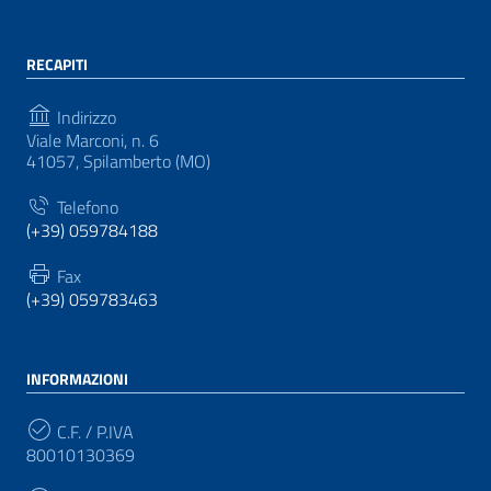
RECAPITI
Indirizzo
Viale Marconi, n. 6
41057, Spilamberto (MO)
Telefono
(+39) 059784188
Fax
(+39) 059783463
INFORMAZIONI
C.F. / P.IVA
80010130369