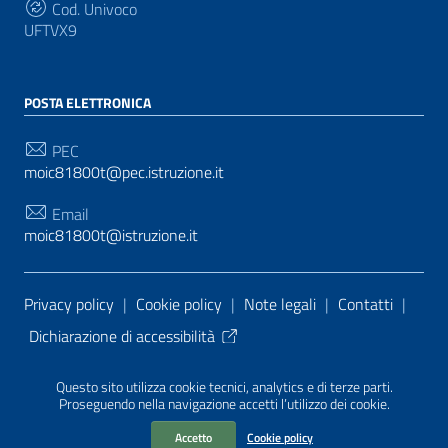
Cod. Univoco
UFTVX9
POSTA ELETTRONICA
PEC
moic81800t@pec.istruzione.it
Email
moic81800t@istruzione.it
Sezione Link Utili
Privacy policy
|
Cookie policy
|
Note legali
|
Contatti
|
Dichiarazione di accessibilità
Tema grafico
ItaliaWP2
| Basato sul
Prototipo per siti
Questo sito utilizza cookie tecnici, analytics e di terze parti.
PA di AgID
| Realizzato con
WordPress
da
Proseguendo nella navigazione accetti l’utilizzo dei cookie.
Mediasoft
s
Accetto
Cookie policy