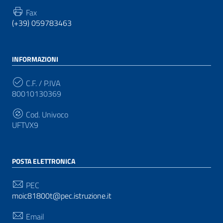
Fax
(+39) 059783463
INFORMAZIONI
C.F. / P.IVA
80010130369
Cod. Univoco
UFTVX9
POSTA ELETTRONICA
PEC
moic81800t@pec.istruzione.it
Email