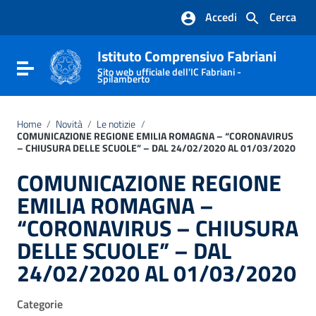
Vai ai contenuti
Accedi
Cerca
Vai al menu di navigazione
Vai al footer
Istituto Comprensivo Fabriani
Attiva / disattiva la navigazione
Sito web ufficiale dell'IC Fabriani -
Spilamberto
Home
/
Novità
/
Le notizie
/
COMUNICAZIONE REGIONE EMILIA ROMAGNA – “CORONAVIRUS
– CHIUSURA DELLE SCUOLE” – DAL 24/02/2020 AL 01/03/2020
COMUNICAZIONE REGIONE
EMILIA ROMAGNA –
“CORONAVIRUS – CHIUSURA
DELLE SCUOLE” – DAL
24/02/2020 AL 01/03/2020
Categorie