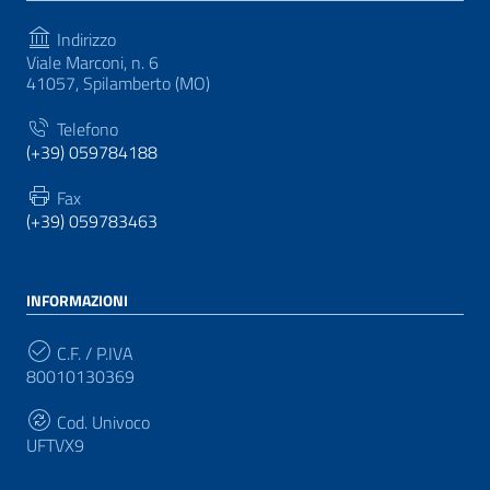
Indirizzo
Viale Marconi, n. 6
41057, Spilamberto (MO)
Telefono
(+39) 059784188
Fax
(+39) 059783463
INFORMAZIONI
C.F. / P.IVA
80010130369
Cod. Univoco
UFTVX9