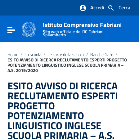
Vai ai contenuti
Accedi
Cerca
Vai al menu di navigazione
Vai al footer
Istituto Comprensivo Fabriani
Attiva / disattiva la navigazione
Sito web ufficiale dell'IC Fabriani -
Spilamberto
Home
/
La scuola
/
Le carte della scuola
/
Bandi e Gare
/
ESITO AVVISO DI RICERCA RECLUTAMENTO ESPERTI PROGETTO
POTENZIAMENTO LINGUISTICO INGLESE SCUOLA PRIMARIA –
A.S. 2019/2020
ESITO AVVISO DI RICERCA
RECLUTAMENTO ESPERTI
PROGETTO
POTENZIAMENTO
LINGUISTICO INGLESE
SCUOLA PRIMARIA – A.S.