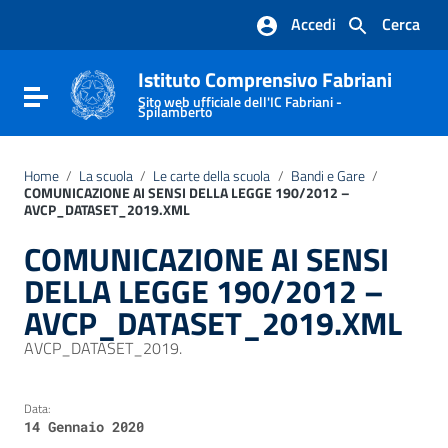
Vai ai contenuti
Accedi
Cerca
Vai al menu di navigazione
Vai al footer
Istituto Comprensivo Fabriani
Attiva / disattiva la navigazione
Sito web ufficiale dell'IC Fabriani -
Spilamberto
Home
/
La scuola
/
Le carte della scuola
/
Bandi e Gare
/
COMUNICAZIONE AI SENSI DELLA LEGGE 190/2012 –
AVCP_DATASET_2019.XML
COMUNICAZIONE AI SENSI
DELLA LEGGE 190/2012 –
AVCP_DATASET_2019.XML
AVCP_DATASET_2019.
Data:
14 Gennaio 2020