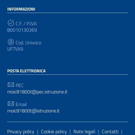
INFORMAZIONI
C.F. / P.IVA
80010130369
Cod. Univoco
UFTVX9
POSTA ELETTRONICA
PEC
moic81800t@pec.istruzione.it
Email
moic81800t@istruzione.it
Sezione Link Utili
Privacy policy
|
Cookie policy
|
Note legali
|
Contatti
|