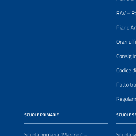
RAV – Ra
Piano An
Orari uff
Consiglio
Codice di
Patto tr
Regolame
SCUOLE PRIMARIE
SCUOLE S
Scuola primaria “Marconi” –
Scuola se