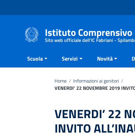
Vai ai contenuti
Vai al menu di navigazione
Vai al footer
Istituto Comprensivo 
Sito web ufficiale dell'IC Fabriani - Spilamb
Scuola
Servizi
Novità
D
Home
/
Informazioni ai genitori
/
VENERDI’ 22 NOVEMBRE 2019 INVITO
VENERDI’ 22 
INVITO ALL’IN