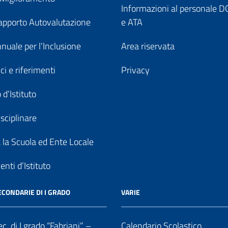
Informazioni al personale
pporto Autovalutazione
e ATA
nuale per l’Inclusione
Area riservata
ici e riferimenti
Privacy
 d’Istituto
sciplinare
a la Scuola ed Ente Locale
nti d’Istituto
ECONDARIE DI I GRADO
VARIE
c. di I grado “Fabriani” –
Calendario Scolastico