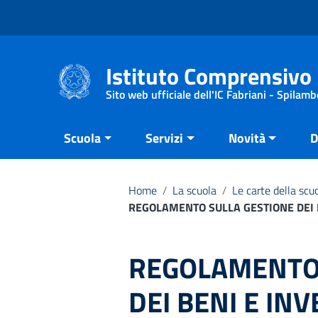
Vai ai contenuti
Vai al menu di navigazione
Vai al footer
Istituto Comprensivo 
Sito web ufficiale dell'IC Fabriani - Spilamb
Scuola
Servizi
Novità
D
Home
/
La scuola
/
Le carte della scu
REGOLAMENTO SULLA GESTIONE DEI B
REGOLAMENTO 
DEI BENI E INV