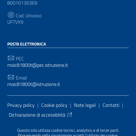
80010130369
Cod. Univoco
UFTVX9
POSTA ELETTRONICA
PEC
moic81800t@pec.istruzione.it
Email
moic81800t@istruzione.it
Sezione Link Utili
Privacy policy
|
Cookie policy
|
Note legali
|
Contatti
|
Dichiarazione di accessibilità
Tema grafico
ItaliaWP2
| Basato sul
Prototipo per siti
Questo sito utilizza cookie tecnici, analytics e di terze parti.
PA di AgID
| Realizzato con
WordPress
da
Proseguendo nella navigazione accetti l’utilizzo dei cookie.