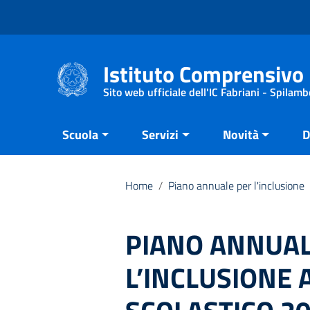
Vai ai contenuti
Vai al menu di navigazione
Vai al footer
Istituto Comprensivo 
Sito web ufficiale dell'IC Fabriani - Spilamb
Scuola
Servizi
Novità
D
Home
/
Piano annuale per l'inclusione
PIANO ANNUAL
L’INCLUSIONE