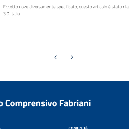
Eccetto dove diversamente specificato, questo articolo è stato ri
3.0 Italia.
Pagina precedente
Pagina successiva
to Comprensivo Fabriani
A
COMUNITÀ