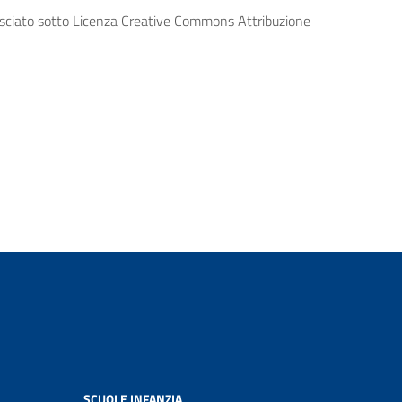
lasciato sotto Licenza Creative Commons Attribuzione
SCUOLE INFANZIA