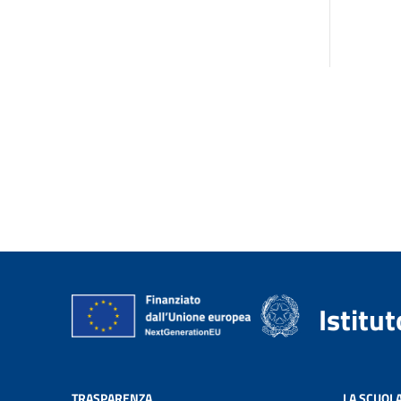
Istitu
TRASPARENZA
LA SCUOL