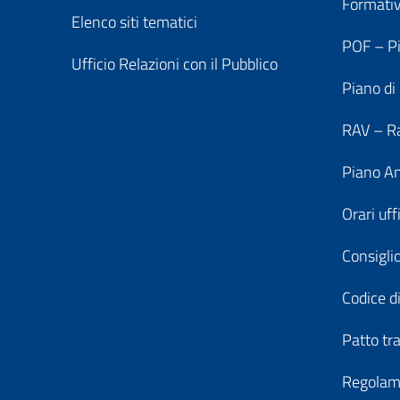
Formati
Elenco siti tematici
POF – Pi
Ufficio Relazioni con il Pubblico
Piano di
RAV – Ra
Piano An
Orari uff
Consiglio
Codice di
Patto tr
Regolame