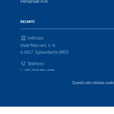
Personale ATA
RECAPITI
Indirizzo
Viale Marconi, n. 6
41057, Spilamberto (MO)
Telefono
(+39) 059784188
Fax
Questo sito utilizza cooki
(+39) 059783463