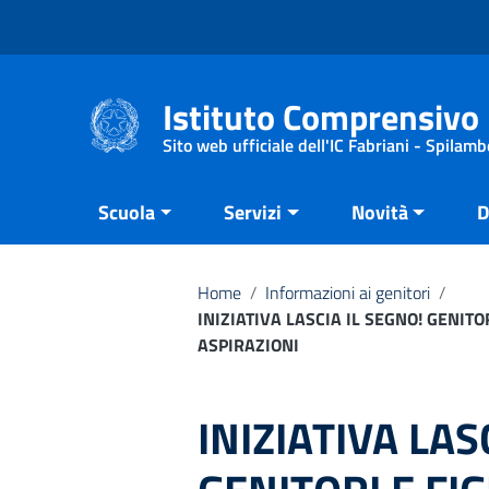
Vai ai contenuti
Vai al menu di navigazione
Vai al footer
Istituto Comprensivo 
Sito web ufficiale dell'IC Fabriani - Spilamb
Scuola
Servizi
Novità
D
Home
/
Informazioni ai genitori
/
INIZIATIVA LASCIA IL SEGNO! GENIT
ASPIRAZIONI
INIZIATIVA LAS