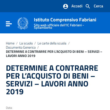
Vai ai contenuti
Accedi
Cerca
Vai al menu di navigazione
Vai al footer
Istituto Comprensivo Fabriani
Attiva / disattiva la navigazione
Sito web ufficiale dell'IC Fabriani -
Spilamberto
Home
/
La scuola
/
Le carte della scuola
/
Documento Generico
/
DETERMINE A CONTRARRE PER L’ACQUISTO DI BENI – SERVIZI –
LAVORI ANNO 2019
DETERMINE A CONTRARRE
PER L’ACQUISTO DI BENI –
SERVIZI – LAVORI ANNO
2019
Data: