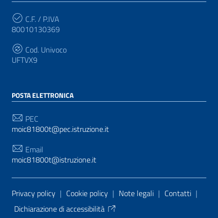
C.F. / P.IVA
80010130369
Cod. Univoco
UFTVX9
POSTA ELETTRONICA
PEC
moic81800t@pec.istruzione.it
Email
moic81800t@istruzione.it
Sezione Link Utili
Privacy policy
|
Cookie policy
|
Note legali
|
Contatti
|
Dichiarazione di accessibilità