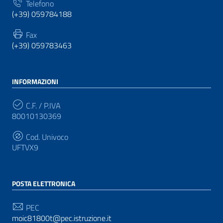
Telefono
(+39) 059784188
Fax
(+39) 059783463
INFORMAZIONI
C.F. / P.IVA
80010130369
Cod. Univoco
UFTVX9
POSTA ELETTRONICA
PEC
moic81800t@pec.istruzione.it