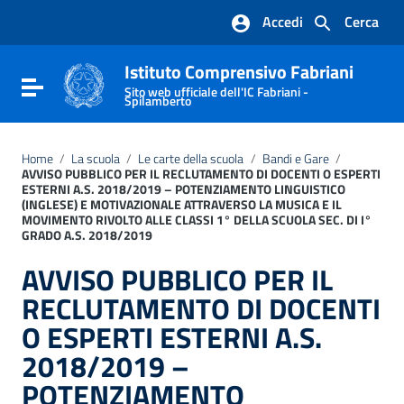
Vai ai contenuti
Accedi
Cerca
Vai al menu di navigazione
Vai al footer
Istituto Comprensivo Fabriani
Attiva / disattiva la navigazione
Sito web ufficiale dell'IC Fabriani -
Spilamberto
Home
/
La scuola
/
Le carte della scuola
/
Bandi e Gare
/
AVVISO PUBBLICO PER IL RECLUTAMENTO DI DOCENTI O ESPERTI
ESTERNI A.S. 2018/2019 – POTENZIAMENTO LINGUISTICO
(INGLESE) E MOTIVAZIONALE ATTRAVERSO LA MUSICA E IL
MOVIMENTO RIVOLTO ALLE CLASSI 1° DELLA SCUOLA SEC. DI I°
GRADO A.S. 2018/2019
AVVISO PUBBLICO PER IL
RECLUTAMENTO DI DOCENTI
O ESPERTI ESTERNI A.S.
2018/2019 –
POTENZIAMENTO