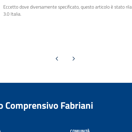
Eccetto dove diversamente specificato, questo articolo è stato ri
3.0 Italia.
Pagina precedente
Pagina successiva
to Comprensivo Fabriani
A
COMUNITÀ