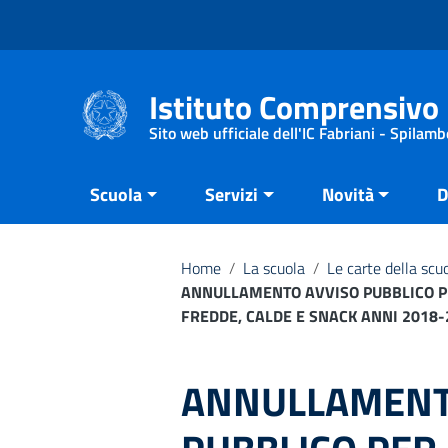
Vai ai contenuti
Vai al menu di navigazione
Vai al footer
Istituto Comprensivo 
Sito web ufficiale dell'IC Fabriani - Spilamb
Scuola
Servizi
Novità
D
Home
/
La scuola
/
Le carte della scu
ANNULLAMENTO AVVISO PUBBLICO PE
FREDDE, CALDE E SNACK ANNI 2018-
ANNULLAMENT