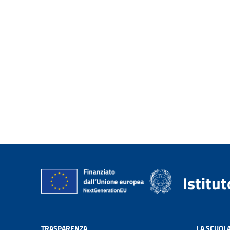
Istitu
TRASPARENZA
LA SCUOL