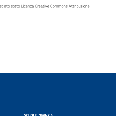
lasciato sotto Licenza Creative Commons Attribuzione
SCUOLE INFANZIA