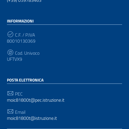
(+39) 059783463
INFORMAZIONI
C.F. / P.IVA
80010130369
Cod. Univoco
UFTVX9
POSTA ELETTRONICA
PEC
moic81800t@pec.istruzione.it
Email
moic81800t@istruzione.it