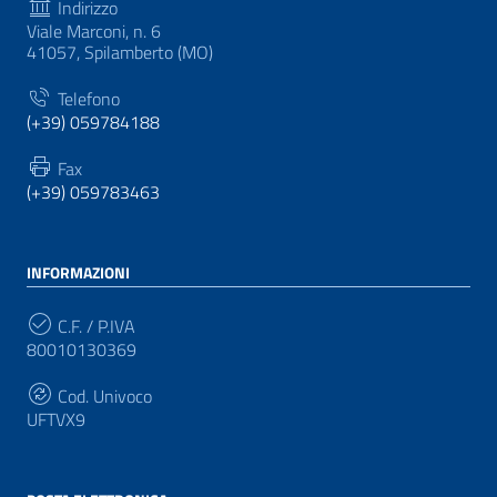
Indirizzo
Viale Marconi, n. 6
41057, Spilamberto (MO)
Telefono
(+39) 059784188
Fax
(+39) 059783463
INFORMAZIONI
C.F. / P.IVA
80010130369
Cod. Univoco
UFTVX9