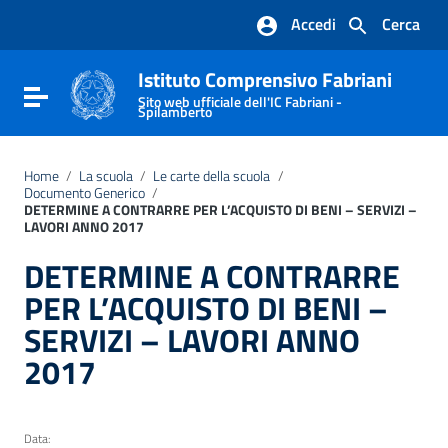
Vai ai contenuti
Accedi
Cerca
Vai al menu di navigazione
Vai al footer
Istituto Comprensivo Fabriani
Attiva / disattiva la navigazione
Sito web ufficiale dell'IC Fabriani -
Spilamberto
Home
/
La scuola
/
Le carte della scuola
/
Documento Generico
/
DETERMINE A CONTRARRE PER L’ACQUISTO DI BENI – SERVIZI –
LAVORI ANNO 2017
DETERMINE A CONTRARRE
PER L’ACQUISTO DI BENI –
SERVIZI – LAVORI ANNO
2017
Data: