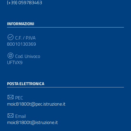
(+39) 059783463
INFORMAZIONI
C.F. / P.IVA
80010130369
Cod. Univoco
UFTVX9
POSTA ELETTRONICA
PEC
moic81800t@pec.istruzione.it
Email
moic81800t@istruzione.it