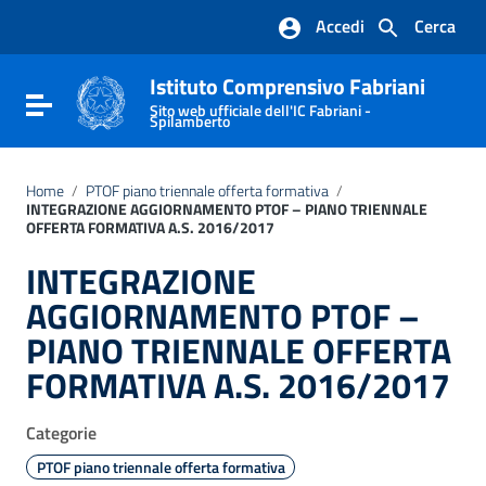
Vai ai contenuti
Accedi
Cerca
Vai al menu di navigazione
Vai al footer
Istituto Comprensivo Fabriani
Attiva / disattiva la navigazione
Sito web ufficiale dell'IC Fabriani -
Spilamberto
Home
/
PTOF piano triennale offerta formativa
/
INTEGRAZIONE AGGIORNAMENTO PTOF – PIANO TRIENNALE
OFFERTA FORMATIVA A.S. 2016/2017
INTEGRAZIONE
AGGIORNAMENTO PTOF –
PIANO TRIENNALE OFFERTA
FORMATIVA A.S. 2016/2017
Categorie
PTOF piano triennale offerta formativa