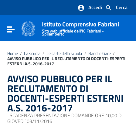
Vai ai contenuti
Accedi
Cerca
Vai al menu di navigazione
Vai al footer
Istituto Comprensivo Fabriani
Attiva / disattiva la navigazione
Sito web ufficiale dell'IC Fabriani -
Spilamberto
Home
/
La scuola
/
Le carte della scuola
/
Bandi e Gare
/
AVVISO PUBBLICO PER IL RECLUTAMENTO DI DOCENTI-ESPERTI
ESTERNI A.S. 2016-2017
AVVISO PUBBLICO PER IL
RECLUTAMENTO DI
DOCENTI-ESPERTI ESTERNI
A.S. 2016-2017
SCADENZA PRESENTAZIONE DOMANDE ORE 10,00 DI
GIOVEDI’ 03/11/2016