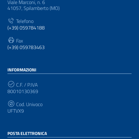
Viale Marconi, n. 6
41057, Spilamberto (MO)
Telefono
(+39) 059784188
Fax
(+39) 059783463
INFORMAZIONI
C.F. / P.IVA
80010130369
Cod. Univoco
UFTVX9
POSTA ELETTRONICA