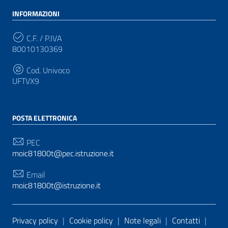
INFORMAZIONI
C.F. / P.IVA
80010130369
Cod. Univoco
UFTVX9
POSTA ELETTRONICA
PEC
moic81800t@pec.istruzione.it
Email
moic81800t@istruzione.it
Sezione Link Utili
Privacy policy
|
Cookie policy
|
Note legali
|
Contatti
|