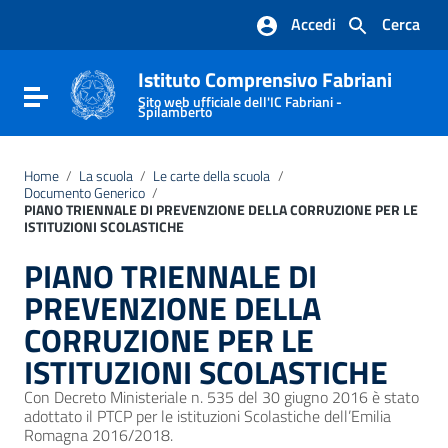
Vai ai contenuti
Accedi
Cerca
Vai al menu di navigazione
Vai al footer
Istituto Comprensivo Fabriani
Attiva / disattiva la navigazione
Sito web ufficiale dell'IC Fabriani -
Spilamberto
Home
/
La scuola
/
Le carte della scuola
/
Documento Generico
/
PIANO TRIENNALE DI PREVENZIONE DELLA CORRUZIONE PER LE
ISTITUZIONI SCOLASTICHE
PIANO TRIENNALE DI
PREVENZIONE DELLA
CORRUZIONE PER LE
ISTITUZIONI SCOLASTICHE
Con Decreto Ministeriale n. 535 del 30 giugno 2016 è stato
adottato il PTCP per le istituzioni Scolastiche dell’Emilia
Romagna 2016/2018.