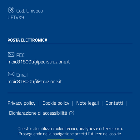
Cod. Univoco
UFTVX9
POSTA ELETTRONICA
PEC
moic81800t@pec.istruzione.it
Email
moic81800t@istruzione.it
Sezione Link Utili
Privacy policy
|
Cookie policy
|
Note legali
|
Contatti
|
Dichiarazione di accessibilità
Tema grafico
ItaliaWP2
| Basato sul
Prototipo per siti
Questo sito utilizza cookie tecnici, analytics e di terze parti.
PA di AgID
| Realizzato con
WordPress
da
Proseguendo nella navigazione accetti l’utilizzo dei cookie.