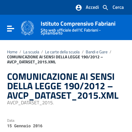
Vai ai contenuti
Accedi
Cerca
Vai al menu di navigazione
Vai al footer
Istituto Comprensivo Fabriani
Attiva / disattiva la navigazione
Sito web ufficiale dell'IC Fabriani -
Spilamberto
Home
/
La scuola
/
Le carte della scuola
/
Bandi e Gare
/
COMUNICAZIONE AI SENSI DELLA LEGGE 190/2012 –
AVCP_DATASET_2015.XML
COMUNICAZIONE AI SENSI
DELLA LEGGE 190/2012 –
AVCP_DATASET_2015.XML
AVCP_DATASET_2015.
Data:
15 Gennaio 2016