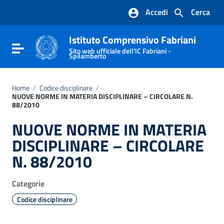
Vai ai contenuti
Accedi
Cerca
Vai al menu di navigazione
Vai al footer
Istituto Comprensivo Fabriani
Attiva / disattiva la navigazione
Sito web ufficiale dell'IC Fabriani -
Spilamberto
Home
/
Codice disciplinare
/
NUOVE NORME IN MATERIA DISCIPLINARE – CIRCOLARE N.
88/2010
NUOVE NORME IN MATERIA
DISCIPLINARE – CIRCOLARE
N. 88/2010
Categorie
Codice disciplinare