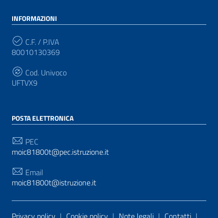
INFORMAZIONI
C.F. / P.IVA
80010130369
Cod. Univoco
UFTVX9
POSTA ELETTRONICA
PEC
moic81800t@pec.istruzione.it
Email
moic81800t@istruzione.it
Sezione Link Utili
Privacy policy
|
Cookie policy
|
Note legali
|
Contatti
|