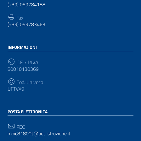
(+39) 059784188
Fax
(+39) 059783463
INFORMAZIONI
C.F. / P.IVA
80010130369
Cod. Univoco
UFTVX9
POSTA ELETTRONICA
PEC
moic81800t@pec.istruzione.it