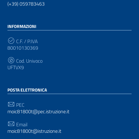
(+39) 059783463
INFORMAZIONI
C.F. / P.IVA
80010130369
Cod. Univoco
UFTVX9
POSTA ELETTRONICA
PEC
moic81800t@pec.istruzione.it
Email
moic81800t@istruzione.it