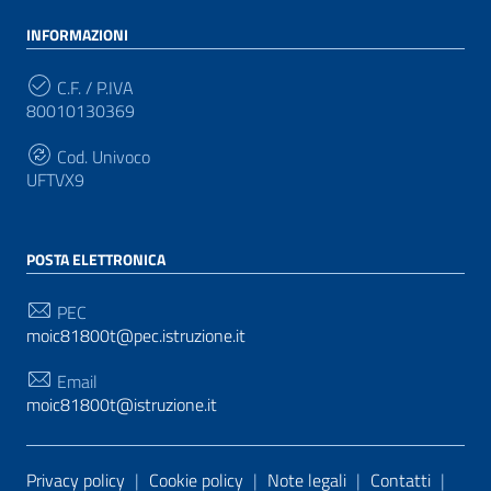
INFORMAZIONI
C.F. / P.IVA
80010130369
Cod. Univoco
UFTVX9
POSTA ELETTRONICA
PEC
moic81800t@pec.istruzione.it
Email
moic81800t@istruzione.it
Sezione Link Utili
Privacy policy
|
Cookie policy
|
Note legali
|
Contatti
|