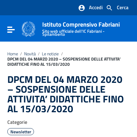
Vai ai contenuti
Accedi
Cerca
Vai al menu di navigazione
Vai al footer
Istituto Comprensivo Fabriani
Attiva / disattiva la navigazione
Sito web ufficiale dell'IC Fabriani -
Spilamberto
Home
/
Novità
/
Le notizie
/
DPCM DEL 04 MARZO 2020 – SOSPENSIONE DELLE ATTIVITA’
DIDATTICHE FINO AL 15/03/2020
DPCM DEL 04 MARZO 2020
– SOSPENSIONE DELLE
ATTIVITA’ DIDATTICHE FINO
AL 15/03/2020
Categorie
Newsletter