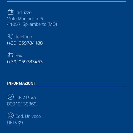
Indirizzo
Viale Marconi, n. 6
41057, Spilamberto (MO)
Telefono
(+39) 059784188
Fax
(+39) 059783463
INFORMAZIONI
C.F. / P.IVA
80010130369
Cod. Univoco
UFTVX9