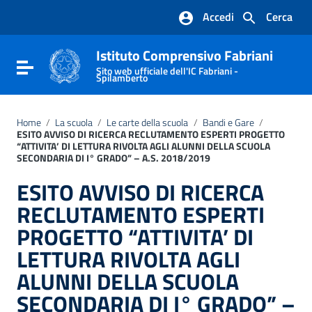
Vai ai contenuti
Accedi
Cerca
Vai al menu di navigazione
Vai al footer
Istituto Comprensivo Fabriani
Attiva / disattiva la navigazione
Sito web ufficiale dell'IC Fabriani -
Spilamberto
Home
/
La scuola
/
Le carte della scuola
/
Bandi e Gare
/
ESITO AVVISO DI RICERCA RECLUTAMENTO ESPERTI PROGETTO
“ATTIVITA’ DI LETTURA RIVOLTA AGLI ALUNNI DELLA SCUOLA
SECONDARIA DI I° GRADO” – A.S. 2018/2019
ESITO AVVISO DI RICERCA
RECLUTAMENTO ESPERTI
PROGETTO “ATTIVITA’ DI
LETTURA RIVOLTA AGLI
ALUNNI DELLA SCUOLA
SECONDARIA DI I° GRADO” –